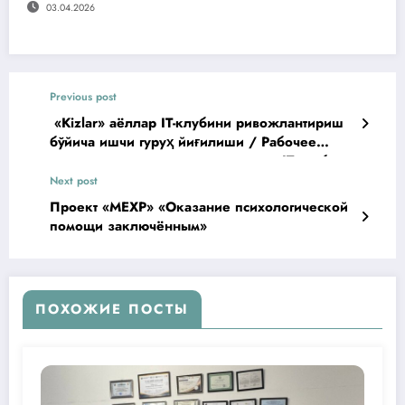
03.04.2026
Previous post
«Кizlar» аёллар IT-клубини ривожлантириш
бўйича ишчи гуруҳ йиғилиши / Рабочее
совещание по развитию женского IT-клуба
Next post
Проект «МЕХР» «Оказание психологической
помощи заключённым»
ПОХОЖИЕ ПОСТЫ