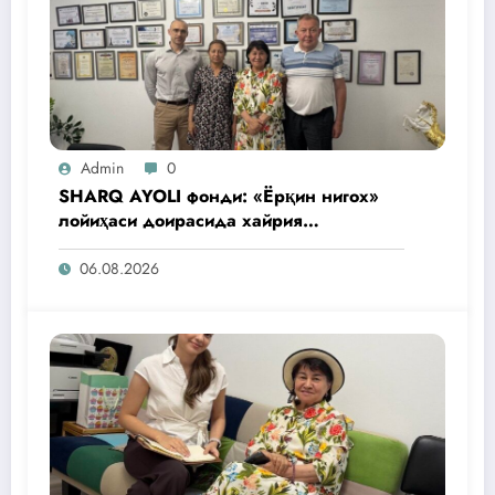
Admin
0
SHARQ AYOLI фонди: «Ёрқин нигох»
лойиҳаси доирасида хайрия
операциялари ўтказилади
06.08.2026