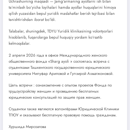
Uchrashuvning maqsadi — Jamg‘armaning ayollarni ish bilan
ta’minlash bo‘yicha loyihalari hamda ayollar huquqlarini himoya
qilish yuzasidan bepul yuridik maslahatlar berish tajribasi bilan
tanishtirishdan iborat bo‘ldi.
Talabalar, shuningdek, TDYU Yuridik klinikasining volontyorlari
hisoblanib, fuqarolarga bepul huquqiy yordam ko‘rsatib
kelmoqdalar.
2 апреля 2026 года в офисе Международного женского
общественного фонда «Sharg ayoli » состоялась встреча с
студентками Ташкентского государственного юридического
университета Нилуфар Ариповой и Гулзирой Ахматжоновой.
Цель встречи : ознакомление с опытом проектов Фонда по
трудоустройству женщин и проведению бесплатных
юридических консультаций по защите прав женщин.
Студентки также являются волонтёрами Юридической Клиники
ТГЮУ и оказывают бесплатную правовую помощь гражданам.
Хуршида Мирсоатова