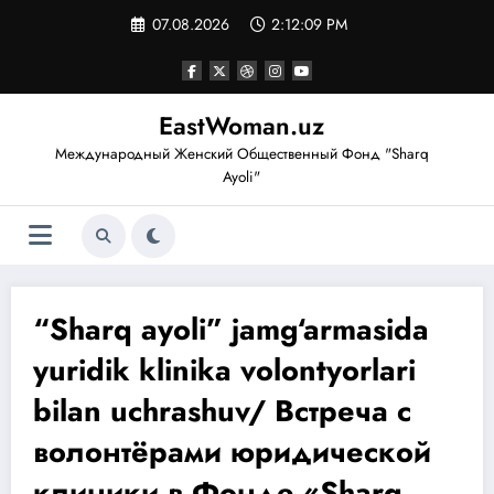
Перейти
07.08.2026
2:12:09 PM
к
содержимому
EastWoman.uz
Международный Женский Общественный Фонд "Sharq
Ayoli"
“Sharq ayoli” jamg‘armasida
yuridik klinika volontyorlari
bilan uchrashuv/ Встреча с
волонтёрами юридической
клиники в Фонде «Sharq