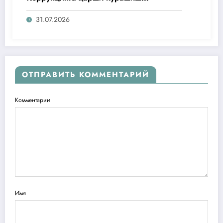
агентлигидаги жамоат эшитувида
ташаббусларини тақдим этди
31.07.2026
ОТПРАВИТЬ КОММЕНТАРИЙ
Комментарии
Имя