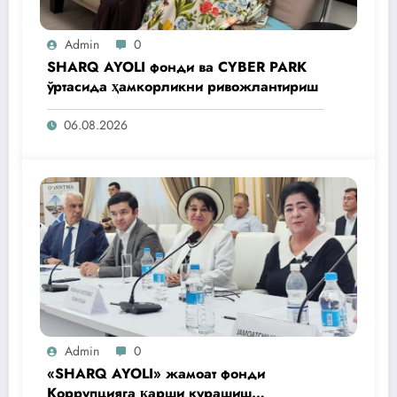
Admin
0
SHARQ AYOLI фонди ва CYBER PARK
ўртасида ҳамкорликни ривожлантириш
06.08.2026
Admin
0
«SHARQ AYOLI» жамоат фонди
Коррупцияга қарши курашиш