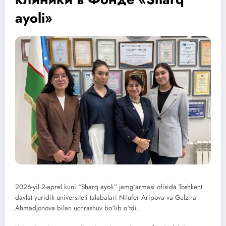
ayoli»
2026-yil 2-aprel kuni “Sharq ayoli” jamg‘armasi ofisida Toshkent
davlat yuridik universiteti talabalari Nilufer Aripova va Gulzira
Ahmadjonova bilan uchrashuv bo‘lib o‘tdi.