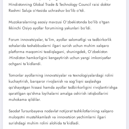
Hindistonning Global Trade & Technology Council raisi doktor
Rashmi Saluja o‘rtasida uchrashuv bo‘lib o‘tdi.
Muzokaralarning asosiy mavzusi O‘zbekistonda bo‘lib o‘tgan
Ikkinchi Osiyo ayollar forumining yakunlari bo‘ldi.
Forum innovatsiyalar, ta’lim, ayollar salomatligi va tadbirkorlik
sohalarida tashabbuslarni ilgari surish uchun muhim xalqaro
platforma maqomini tasdiqlagani, shuningdek, O‘zbekiston
-Hindiston hamkorligini kengaytirish uchun yangi imkoniyatlar
ochgani ta’kidlandi.
Tomonlar ayollarning innovatsiyalar va texnologiyalardagi rolini
kuchaytirish, barqaror rivojlanish va sog‘liqni saqlashga
qo‘shayotgan hissasi hamda ayollar tadbirkorligini rivojlantirishga
qaratilgan qo‘shma loyihalarni amalga oshirish istiqbollarini
muhokama qildilar.
Saodat Tursunbayeva nodavlat notijorat tashkilotlarining xalqaro
muloqotni mustahkamlash va innovatsion yechimlarni ilgari
surishdagi muhim rolini alohida ta’kidladi.