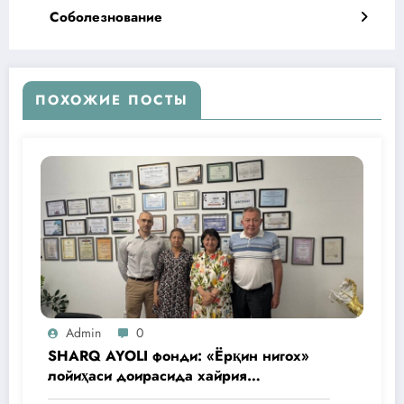
Соболезнование
ПОХОЖИЕ ПОСТЫ
Admin
0
SHARQ AYOLI фонди: «Ёрқин нигох»
лойиҳаси доирасида хайрия
операциялари ўтказилади