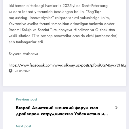
Ikki tomon o‘rtasidagi hamkorlik 2025-yilda Sankt-Peterburg
xalqaro iqtisodiy forumida boshlangan bo‘lib, “Sog‘liqni
saqlashdagi innovatsiyalar” xalqaro tanlovi yakunlariga ko‘ra,
Yevroosiyo ayollar forumi tomonidan o‘tkazilgan tanlovda doktor
Rashmi Saluja va Saodat Tursunbayeva Hindiston va O‘zbekiston
vakili sifatida 17 ta boshqa nomzodlar orasida elchi (ambassador)
etib tanlanganlar еdi.
Sayyora Atabоeva
https://www.facebook.com/www.silkway.uz/posts/pfbid0QM6yx7DHiL
23.05.2026
Previous post
Второй Азиатский женский форум стал
драйвером сотрудничества Узбекистана и
Индии
Next post