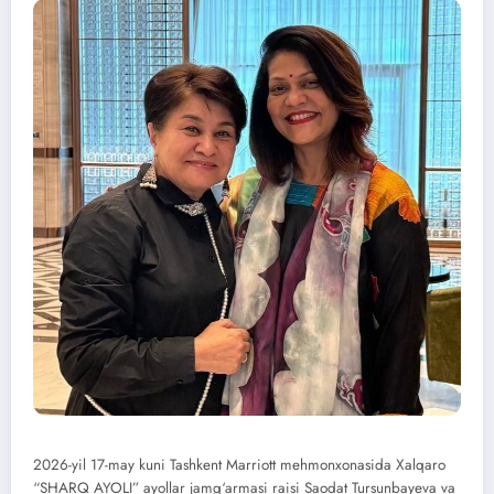
2026-yil 17-may kuni Tashkent Marriott mehmonxonasida Xalqaro
“SHARQ AYOLI” ayollar jamg‘armasi raisi Saodat Tursunbayeva va