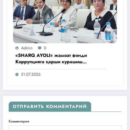
Admin
0
«SHARQ AYOLI» жамоат фонди
Коррупцияга қарши курашиш
агентлигидаги жамоат эшитувида
ташаббусларини тақдим этди
31.07.2026
ОТПРАВИТЬ КОММЕНТАРИЙ
Комментарии