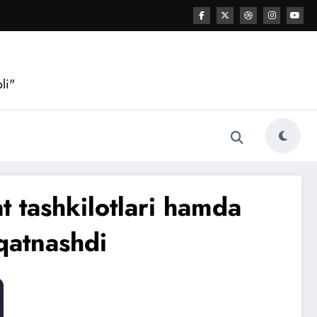
li"
 tashkilotlari hamda
 qatnashdi