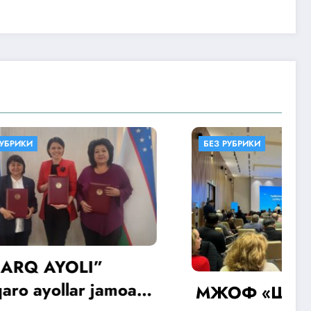
БЕЗ РУБРИКИ
”
jamoat
МЖОФ «Шарк аёли»