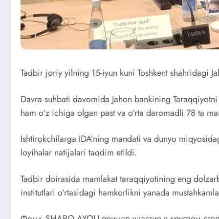
Tadbir joriy yilning 15-iyun kuni Toshkent shahridagi J
Davra suhbati davomida Jahon bankining Taraqqiyotni mo
ham o‘z ichiga olgan past va o‘rta daromadli 78 ta ma
Ishtirokchilarga IDA’ning mandati va dunyo miqyosidag
loyihalar natijalari taqdim etildi.
Tadbir doirasida mamlakat taraqqiyotining eng dolzarb 
institutlari o‘rtasidagi hamkorlikni yanada mustahkaml
Фонд SHARQ AYOLI принял участие в круглом стол