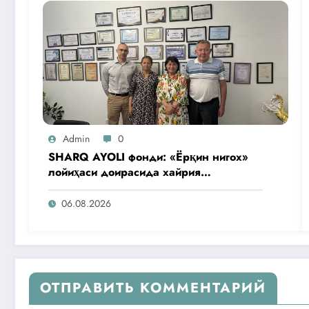
Admin
0
SHARQ AYOLI фонди: «Ёрқин нигох»
лойиҳаси доирасида хайрия
операциялари ўтказилади
06.08.2026
ОТПРАВИТЬ КОММЕНТАРИЙ