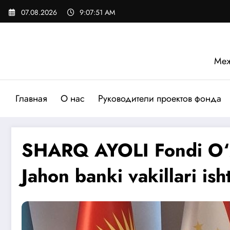
Перейти
07.08.2026
9:07:52 AM
к
содержимому
Меж
Главная
О нас
Руководители проектов фонда
SHARQ AYOLI Fondi O‘zbe
Jahon banki vakillari is