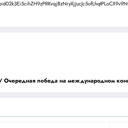
fbid02k3Ei5cihZH9zPRKvqjBzNryXjJucJc5ofLhqtPLoCX9v9N
ba! / Очередная победа на международном кон