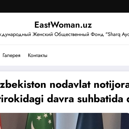
EastWoman.uz
дународный Женский Общественный Фонд "Sharq Ayo
Галерея
Контакты
kiston nodavlat notijorat
htirokidagi davra suhbatida