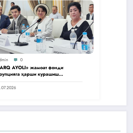
dmin
0
ARQ AYOLI» жамоат фонди
рупцияга қарши курашиш
нтлигидаги жамоат эшитувида
аббусларини тақдим этди
.07.2026