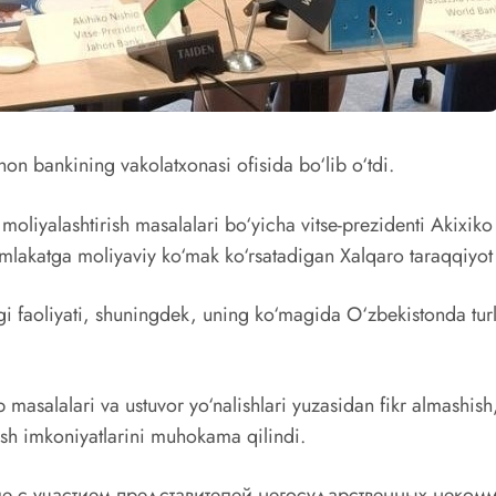
ahon bankining vakolatxonasi ofisida bo‘lib o‘tdi.
liyalashtirish masalalari bo‘yicha vitse-prezidenti Akixiko
mlakatga moliyaviy ko‘mak ko‘rsatadigan Xalqaro taraqqiyot a
i faoliyati, shuningdek, uning ko‘magida O‘zbekistonda turli
masalalari va ustuvor yo‘nalishlari yuzasidan fikr almashis
ash imkoniyatlarini muhokama qilindi.
е с участием представителей негосударственных неком