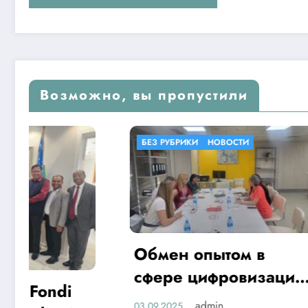
Возможно, вы пропустили
БЕЗ РУБРИКИ
НОВОСТИ
БЕЗ РУБР
Обмен опытом в
«SHA
сфере цифровизации
жамоа
здравоохранения
admin
03.09.2025