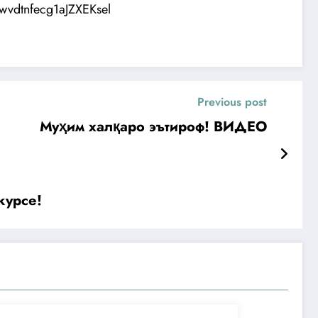
wvdtnfecg1aJZXEKsel
Previous post
Муҳим халқаро эътироф! ВИДЕО
курсе!