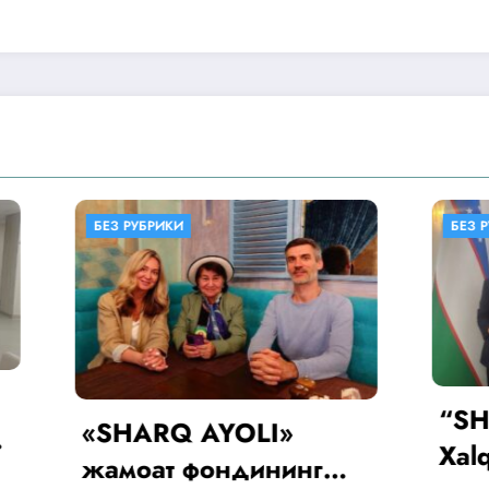
ИКИ
БЕЗ РУБРИКИ
“SHARQ AYOLI
RQ AYOLI»
Xalqaro ayollar 
т фондининг