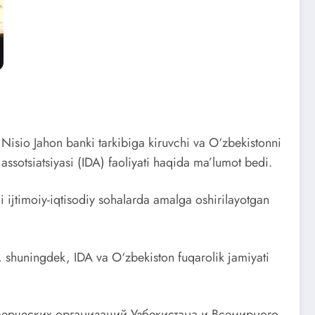
 Nisio Jahon banki tarkibiga kiruvchi va O‘zbekistonni
ssotsiatsiyasi (IDA) faoliyati haqida ma’lumot bedi.
 ijtimoiy-iqtisodiy sohalarda amalga oshirilayotgan
h, shuningdek, IDA va O‘zbekiston fuqarolik jamiyati
мерческих организаций Узбекистана и Всемирного