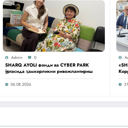
Admin
0
A
SHARQ AYOLI фонди ва CYBER PARK
«SH
ўртасида ҳамкорликни ривожлантириш
Кор
аге
таш
06.08.2026
31