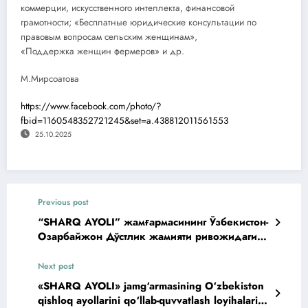
коммерции, искусственного интеллекта, финансовой
грамотности; «Бесплатные юридические консультации по
правовым вопросам сельским женщинам»,
«Поддержка женщин фермеров» и др.
М.Мирсоатова
https://www.facebook.com/photo/?
fbid=1160548352721245&set=a.438812011561553
25.10.2025
Previous post
“SHARQ AYOLI” жамғармасининг Ўзбекистон-
Озарбайжон Дўстлик жамияти ривожидаги
иштироки
Next post
«SHARQ AYOLI» jamg‘armasining O‘zbekiston
qishloq ayollarini qo‘llab-quvvatlash loyihalari