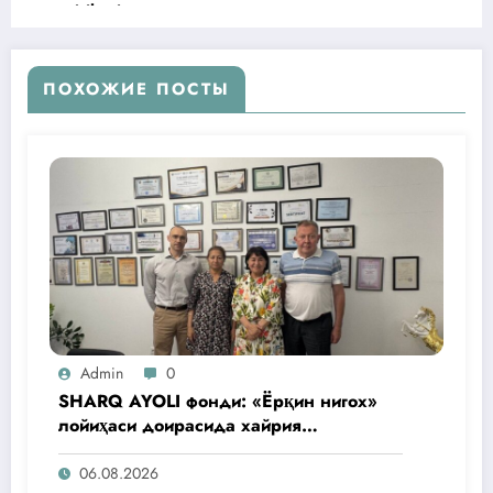
tajribasi
ПОХОЖИЕ ПОСТЫ
Admin
0
SHARQ AYOLI фонди: «Ёрқин нигох»
лойиҳаси доирасида хайрия
операциялари ўтказилади
06.08.2026