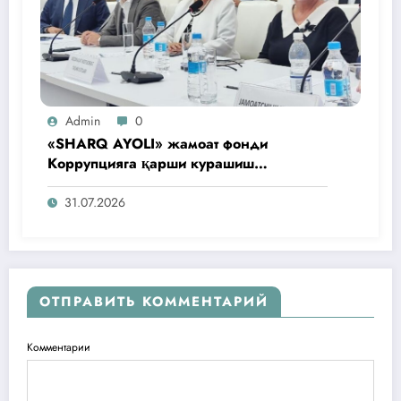
Admin
0
«SHARQ AYOLI» жамоат фонди
Коррупцияга қарши курашиш
агентлигидаги жамоат эшитувида
ташаббусларини тақдим этди
31.07.2026
ОТПРАВИТЬ КОММЕНТАРИЙ
Комментарии