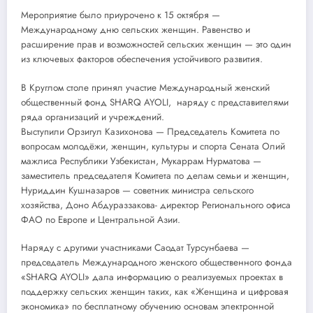
Мероприятие было приурочено к 15 октября —
Международному дню сельских женщин. Равенство и
расширение прав и возможностей сельских женщин — это один
из ключевых факторов обеспечения устойчивого развития.
В Круглом столе принял участие Международный женский
общественный фонд SHARQ AYOLI, наряду с представителями
ряда организаций и учреждений.
Выступили Орзигул Казихонова — Председатель Комитета по
вопросам молодёжи, женщин, культуры и спорта Сената Олий
мажлиса Республики Узбекистан, Мукаррам Нурматова —
заместитель председателя Комитета по делам семьи и женщин,
Нуриддин Кушназаров — советник министра сельского
хозяйства, Доно Абдураззакова- директор Регионального офиса
ФАО по Европе и Центральной Азии.
Наряду с другими участниками Саодат Турсунбаева —
председатель Международного женского общественного фонда
«SHARQ AYOLI» дала информацию о реализуемых проектах в
поддержку сельских женщин таких, как «Женщина и цифровая
экономика» по бесплатному обучению основам электронной