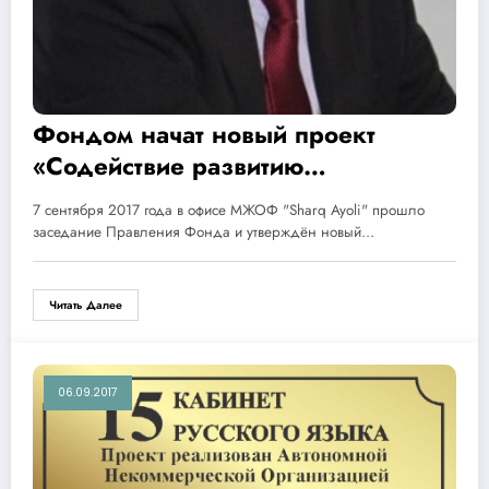
Фондом начат новый проект
«Содействие развитию
деятельности школы-интерната
7 сентября 2017 года в офисе МЖОФ "Sharq Ayoli" прошло
для одарённых детей имени
заседание Правления Фонда и утверждён новый…
Абдуллы Орипова в городе
Карши»
Читать Далее
06.09.2017