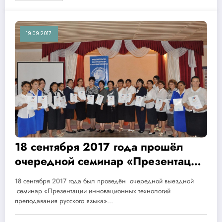
«Государственной системы
адресной социальной поддержки
целевых групп населения
19.09.2017
Узбекистана»
18 сентября 2017 года прошёл
очередной семинар «Презентации
инновационных технологий
18 сентября 2017 года был проведён очередной выездной
преподавания русского языка» на
семинар «Презентации инновационных технологий
базе школы 32 с вручением
преподавания русского языка»…
сертификатов 30 преподавателям