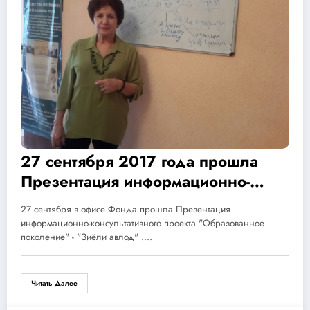
27 сентября 2017 года прошла
Презентация информационно-
консультативного проекта
27 сентября в офисе Фонда прошла Презентация
«Образованное поколение» —
информационно-консультативного проекта "Образованное
«Зиёли авлод»
поколение" - "Зиёли авлод" .…
Читать Далее