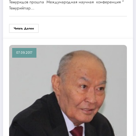
даврида илм-фан ва маданият»
Темуридов прошла Международная научная конференция "
Темурийлар…
Читать Далее
07.09.2017