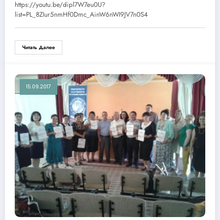
https://youtu.be/dipl7W7eu0U?
list=PL_8ZIur5nmHf0Dmc_AinW6nWI9JV7n0S4
Читать Далее
15.09.2017