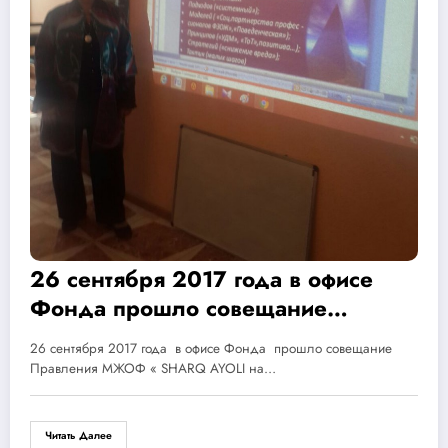
26 сентября 2017 года в офисе
Фонда прошло совещание
Правления МЖОФ «SHARQ
26 сентября 2017 года в офисе Фонда прошло совещание
AYOLI» на тему: Научно —
Правления МЖОФ « SHARQ AYOLI на…
методический вклад проектов
Фонда в развитие
Читать Далее