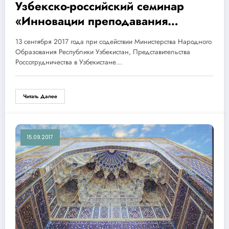
Узбекско-российский семинар
«Инновации преподавания
русского языка » при содействии
13 сентября 2017 года при содействии Министерства Народного
МНО РУз (13.09.2017 г, школа-32
Образования Республики Узбекистан, Представительства
Зангиатинского района).
Россотрудничества в Узбекистане…
Читать Далее
15.09.2017