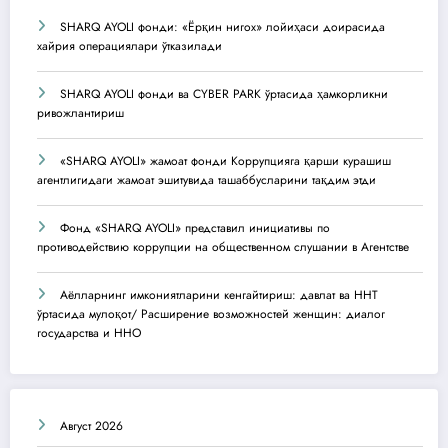
SHARQ AYOLI фонди: «Ёрқин нигох» лойиҳаси доирасида
хайрия операциялари ўтказилади
SHARQ AYOLI фонди ва CYBER PARK ўртасида ҳамкорликни
ривожлантириш
«SHARQ AYOLI» жамоат фонди Коррупцияга қарши курашиш
агентлигидаги жамоат эшитувида ташаббусларини тақдим этди
Фонд «SHARQ AYOLI» представил инициативы по
противодействию коррупции на общественном слушании в Агентстве
Аёлларнинг имкониятларини кенгайтириш: давлат ва ННТ
ўртасида мулоқот/ Расширение возможностей женщин: диалог
государства и ННО
Август 2026