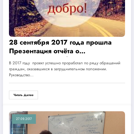
28 сентября 2017 года прошла
Презентация отчёта о
проделанных работ социального
В 2017 году проект успешно проработал по ряду обращений
проекта «Мехр» -«Милость»
граждан, оказавшихся в затруднительном положении.
Руководство…
Читать Далее
27.09.2017