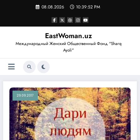
Перейти
08.08.2026
10:39:54 PM
к
содержимому
EastWoman.uz
Международный Женский Общественный Фонд "Sharq
Ayoli"
29.09.2017