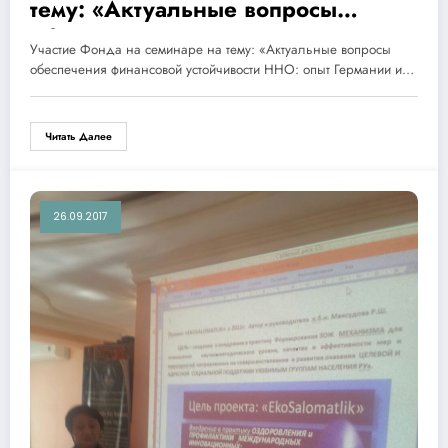
тему: «Актуальные вопросы
обеспечения финансовой
Участие Фонда на семинаре на тему: «Актуальные вопросы
устойчивости ННО: опыт Германии
обеспечения финансовой устойчивости ННО: опыт Германии и…
и национальная практика»
г.Ташкент,27 сентября 2017 года
Читать Далее
26.09.2017