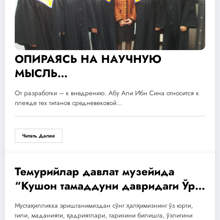
ОПИРАЯСЬ НА НАУЧНУЮ
МЫСЛЬ…
От разработки – к внедрению. Абу Али Ибн Сина относится к
плеяде тех титанов средневековой…
Читать Далее
Темурийлар давлат музейида
11.05.2015
“Кушон тамаддуни давридаги Ўрта
Осиё ҳалқлари маданияти”
Мустақилликка эришганимиздан сўнг ҳалқимизнинг ўз юрти,
мавзусида давра суҳбати ташкил
тили, маданияти, қадриятлари, тарихини билишга, ўзлигини