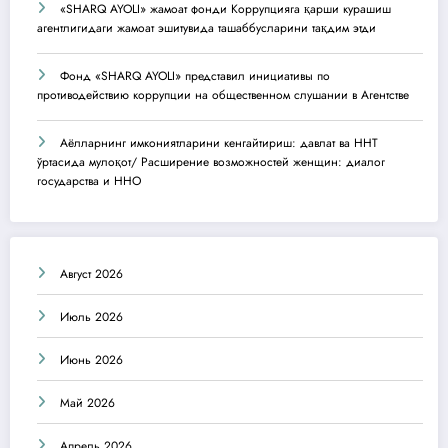
«SHARQ AYOLI» жамоат фонди Коррупцияга қарши курашиш
агентлигидаги жамоат эшитувида ташаббусларини тақдим этди
Фонд «SHARQ AYOLI» представил инициативы по
противодействию коррупции на общественном слушании в Агентстве
Аёлларнинг имкониятларини кенгайтириш: давлат ва ННТ
ўртасида мулоқот/ Расширение возможностей женщин: диалог
государства и ННО
Август 2026
Июль 2026
Июнь 2026
Май 2026
Апрель 2026