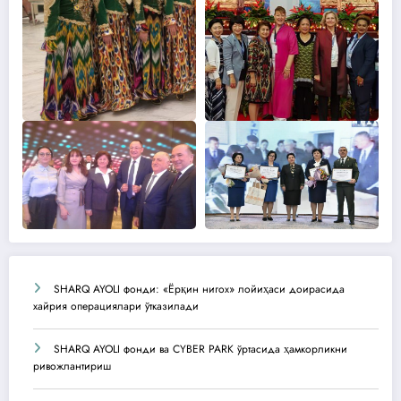
SHARQ AYOLI фонди: «Ёрқин нигох» лойиҳаси доирасида
хайрия операциялари ўтказилади
SHARQ AYOLI фонди ва CYBER PARK ўртасида ҳамкорликни
ривожлантириш