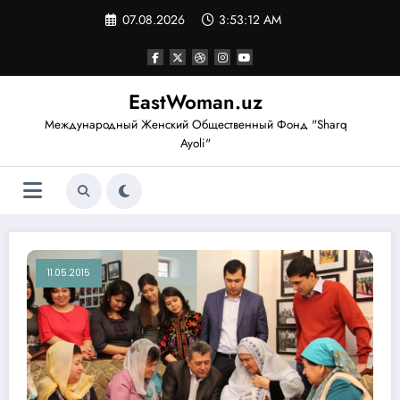
Перейти
07.08.2026
3:53:13 AM
к
содержимому
EastWoman.uz
Международный Женский Общественный Фонд "Sharq
Ayoli"
11.05.2015