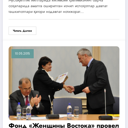
Мустақиллик йилларида ижтимоий ҳаётимизнинг барча
соҳаларида амалга оширилган изчил ислоҳотлар давлат
ташкилотлари қатори нодавлат нотижорат…
Читать Далее
10.05.2015
Фонд «Женщины Востока» провел