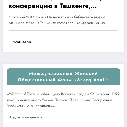
конференцию в Ташкенте,
посвященную социальному
4 октября 2014 года в Национальной библиотеке имени
партнерству
Алишера Навои в Ташкенте состоялась конференция на…
Читать Далее
Международный Женский
Общественный Фонд «Sharq Ayoli»
«Woman of East» — «Женщина Востока» создан 26 октября 1999
года, объявленного Указом Первого Президента Республики
Узбекистан И.А. Каримовым
» Годом Женщины » .