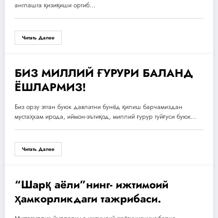
этилди…
англашга қизиқиши ортиб…
Читать Далее
БИЗ МИЛЛИЙ ҒУРУРИ БАЛАНД
11.05.2015
ЁШЛАРМИЗ!
Биз орзу этган буюк давлатни бунёд қилиш барчамиздан
мустаҳкам ирода, иймон-эътиқод, миллий ғурур туйғуси буюк…
Читать Далее
“Шарқ аёли”нинг- ижтимоий
11.05.2015
ҳамкорликдаги тажрибаси.