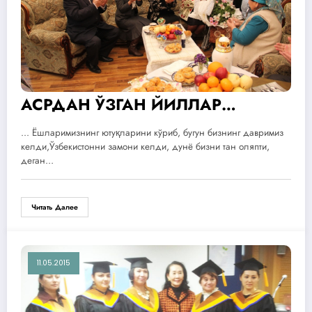
АСРДАН ЎЗГАН ЙИЛЛАР…
... Ёшларимизнинг ютуқларини кўриб, бугун бизнинг давримиз
келди,Ўзбекистонни замони келди, дунё бизни тан оляпти,
деган…
Читать Далее
11.05.2015