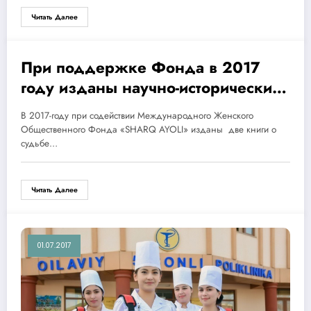
Читать Далее
При поддержке Фонда в 2017
01.07.2017
году изданы научно-исторические
книги женщин-учёных
В 2017-году при содействии Международного Женского
Узбекистана.
Общественного Фонда «SHARQ AYOLI» изданы две книги о
судьбе…
Читать Далее
01.07.2017