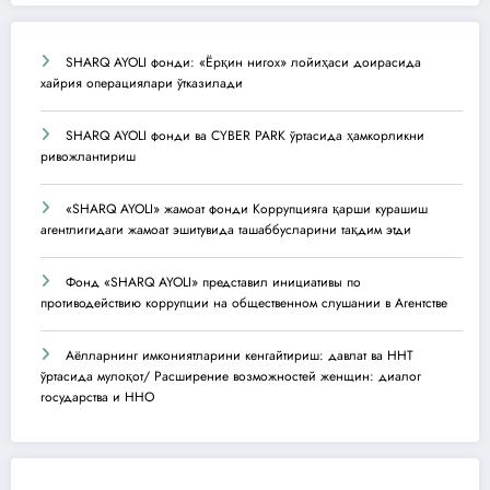
SHARQ AYOLI фонди: «Ёрқин нигох» лойиҳаси доирасида
хайрия операциялари ўтказилади
SHARQ AYOLI фонди ва CYBER PARK ўртасида ҳамкорликни
ривожлантириш
«SHARQ AYOLI» жамоат фонди Коррупцияга қарши курашиш
агентлигидаги жамоат эшитувида ташаббусларини тақдим этди
Фонд «SHARQ AYOLI» представил инициативы по
противодействию коррупции на общественном слушании в Агентстве
Аёлларнинг имкониятларини кенгайтириш: давлат ва ННТ
ўртасида мулоқот/ Расширение возможностей женщин: диалог
государства и ННО