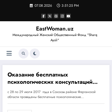
Перейти
07.08.2026
3:51:26 PM
к
содержимому
EastWoman.uz
Международный Женский Общественный Фонд "Sharq
Ayoli"
Оказание бесплатных
30.07.2017
психологических консультаций
для жителей Сохского района
с 28 по 29 июля 2017 года в Сохском районе Ферганской
Ферганской области
области проведены бесплатные психологические…