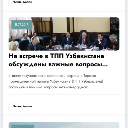
Читать Далее
11.07.2017
На встрече в ТПП Узбекистана
обсуждены важные вопросы
международного сотрудничества
4 июля текущего года состоялось встреча в Торгово-
по реализации социально-
промышленной палаты Узбекистана (ТПП Узбекистана)
значимых проектов и подписание
обсуждены важные вопросы международного…
соглашения о сотрудничестве
между АНО «Русская
Читать Далее
гуманитарная миссия» (Россия) и
МЖОФ «SHARQ AYOLI»