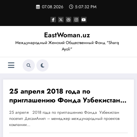
Перейти
07.08.2026
5:07:33 PM
к
содержимому
EastWoman.uz
Международный Женский Общественный Фонд "Sharq
Ayoli"
25 апреля 2018 года по
25.03.2018
приглашению Фонда Узбекистан
посетил ДесаиАнил – менеджер
25 апреля 2018 года по приглашению Фонда Узбекистан
международный проектов
посетил ДесаиАнил – менеджер международный проектов
компании LATICRETEINTL –
компании…
американской транснациональной