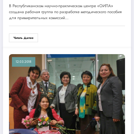
научно-практическим центром
В Республиканском научно-практическом центре «ОИЛА»
«ОИЛА» .
создана рабочая группа по разработке методического пособия
для примирительных комиссий…
Читать Далее
12.03.2018