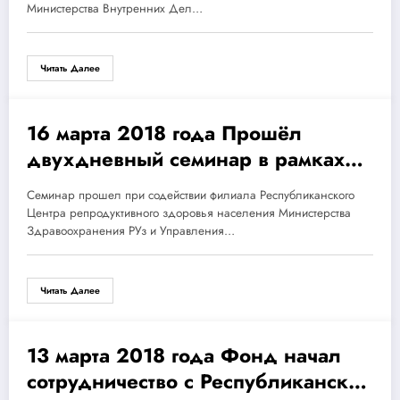
Республики Узбекистана.
Министерства Внутренних Дел…
Читать Далее
16 марта 2018 года Прошёл
19.03.2018
двухдневный семинар в рамках
программы Фонда «Инновации
Семинар прошел при содействии филиала Республиканского
для Здоровья женщин» совместно
Центра репродуктивного здоровья населения Министерства
с Управлением здравоохранения
Здравоохранения РУз и Управления…
Самаркандской области.
Читать Далее
13 марта 2018 года Фонд начал
13.03.2018
сотрудничество с Республиканским