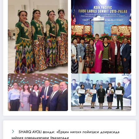
SHARQ AYOLI фонди: «Ёрқин нигох» лойиҳаси доирасида
хайрия операциялари ўтказилади