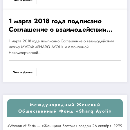
1 марта 2018 года подписано
01.03.2018
Соглашение о взаимодействии
между МЖОФ «SHARQ AYOLI» и
1 марта 2018 года подписано Соглашение о взаимодействии
Автономной Некоммерческой
между МЖОФ «SHARQ AYOLI» и Автономной
Организацией «Центр
Некоммерческой…
кинофестивалей и
международных программ»
Читать Далее
Международный Женский
Общественный Фонд «Sharq Ayoli»
«Woman of East» — «Женщина Востока» создан 26 октября 1999