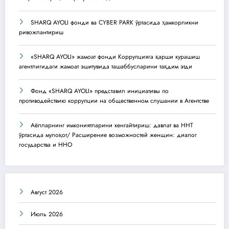
SHARQ AYOLI фонди ва CYBER PARK ўртасида ҳамкорликни
ривожлантириш
«SHARQ AYOLI» жамоат фонди Коррупцияга қарши курашиш
агентлигидаги жамоат эшитувида ташаббусларини тақдим этди
Фонд «SHARQ AYOLI» представил инициативы по
противодействию коррупции на общественном слушании в Агентстве
Аёлларнинг имкониятларини кенгайтириш: давлат ва ННТ
ўртасида мулоқот/ Расширение возможностей женщин: диалог
государства и ННО
Август 2026
Июль 2026