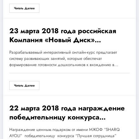
компании с более чем 60-летней
Читать Далее
историей, с офисами и заводами в
40 странах мира.
23 марта 2018 года российская
23.03.2018
Компания «Новый Диск»
совместно с Фондом запускает в
Разрабатываемый интерактивный онлайн-курс предлагает
систему дошкольного образования
систему развивающих занятий, которые обеспечат
нового интерактивного онлайн-
формирование готовности дошкольников к вхождению в…
курса – «Стань школьником с
Робобориком».
Читать Далее
22 марта 2018 года награждение
23.03.2018
победительницу конкурса
“Лучшая сотрудница”
Награждение ценным подарком от имени МЖОФ “SHARQ
Министерства Внутренних Дел
AYOLI” победительницу конкурса “Лучшая сотрудница”