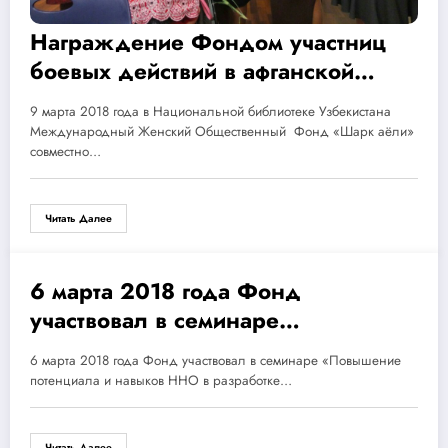
Награждение Фондом участниц
боевых действий в афганской
войне по случаю празднования 8-
9 марта 2018 года в Национальной библиотеке Узбекистана
Марта и показ документального
Международный Женский Общественный Фонд «Шарк аёли»
фильма «Калдиргоч»
совместно…
Читать Далее
6 марта 2018 года Фонд
06.03.2018
участвовал в семинаре
«Повышение потенциала и
6 марта 2018 года Фонд участвовал в семинаре «Повышение
навыков ННО в разработке
потенциала и навыков ННО в разработке…
социальных проектов»
Читать Далее