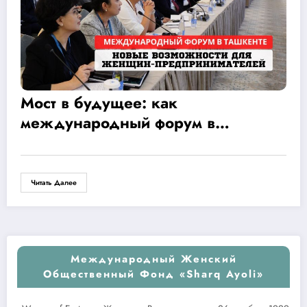
Мост в будущее: как
международный форум в
Ташкенте открыл новые
возможности для женщин-
предпринимателей
Читать Далее
Международный Женский
Общественный Фонд «Sharq Ayoli»