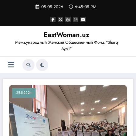
Перейти
08.08.2026
6:48:09 PM
к
содержимому
EastWoman.uz
Международный Женский Общественный Фонд "Sharq
Ayoli"
25.11.2024