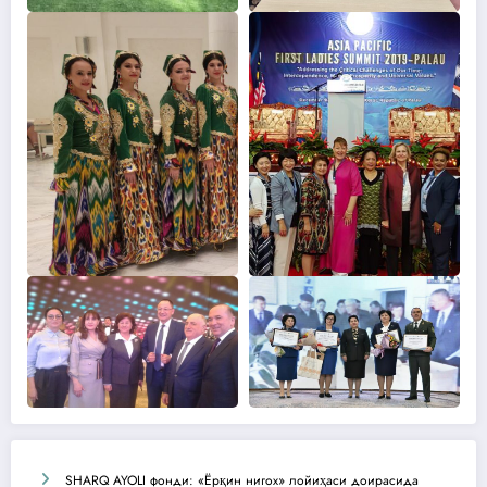
SHARQ AYOLI фонди: «Ёрқин нигох» лойиҳаси доирасида