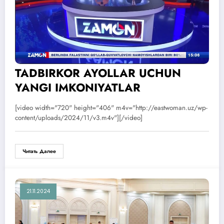
TADBIRKOR AYOLLAR UCHUN
YANGI IMKONIYATLAR
[video width="720" height="406" m4v="http://eastwoman.uz/wp-
content/uploads/2024/11/v3.m4v"][/video]
Читать Далее
21.11.2024