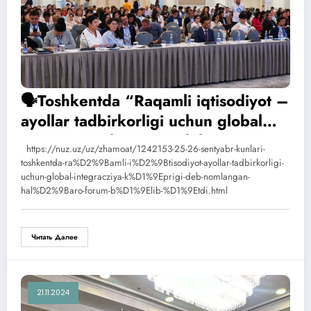
🗣Toshkentda “Raqamli iqtisodiyot –
ayollar tadbirkorligi uchun global
integratsiya koʻprigi” deb
https://nuz.uz/uz/zhamoat/1242153-25-26-sentyabr-kunlari-
nomlangan xalqaro forum boʻlib oʻtdi
toshkentda-ra%D2%9Bamli-i%D2%9Btisodiyot-ayollar-tadbirkorligi-
uchun-global-integracziya-k%D1%9Eprigi-deb-nomlangan-
hal%D2%9Baro-forum-b%D1%9Elib-%D1%9Etdi.html
Читать Далее
21.11.2024