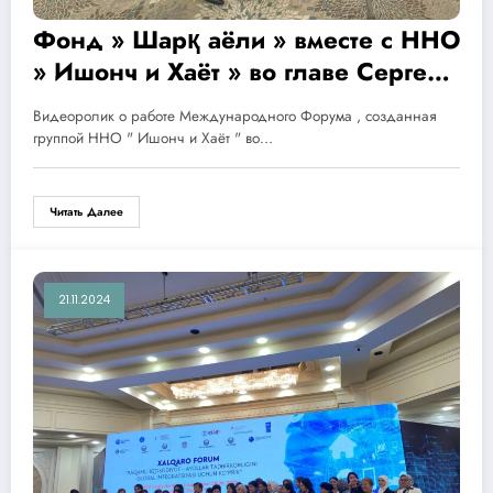
Фонд » Шарқ аёли » вместе с ННО
» Ишонч и Хаёт » во главе Сергей
Учаевым реализовали грантовый
Видеоролик о работе Международного Форума , созданная
Проект совместно с
группой ННО " Ишонч и Хаёт " во…
ЕВРОСОЮЗОМ по он- лайн
обучению цифровым профессиям
Читать Далее
женщин- инвалидов и людей с
ВИЧ заболеваниями .
21.11.2024