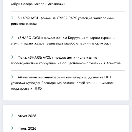
хайрия операциялари ўтказилади
SHARQ AYOLI фонди ва CYBER PARK ўртасида ҳамкорликни
ривожлантириш
«SHARQ AYOLI» жамоат фонди Коррупцияга қарши курашиш
агентлигидаги жамоат эшитувида ташаббусларини тақдим этди
Фонд «SHARQ AYOLI» представил инициативы по
противодействию коррупции на общественном слушании в Агентстве
Аёлларнинг имкониятларини кенгайтириш: давлат ва ННТ
ўртасида мулоқот/ Расширение возможностей женщин: диалог
государства и ННО
Август 2026
Июль 2026