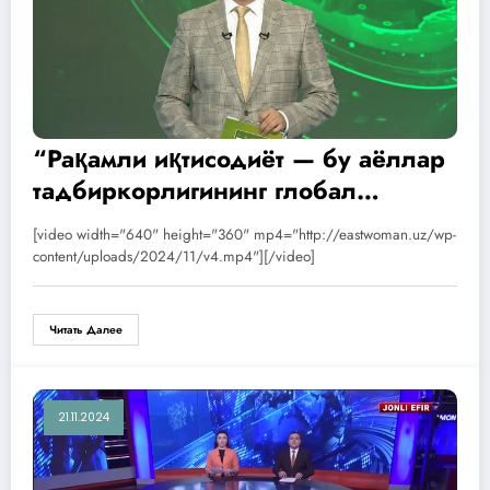
“Рақамли иқтисодиёт — бу аёллар
тадбиркорлигининг глобал
интеграцияси учун кўприк”
[video width="640" height="360" mp4="http://eastwoman.uz/wp-
мавзуида анжуман ўтказилди.
content/uploads/2024/11/v4.mp4"][/video]
Читать Далее
21.11.2024