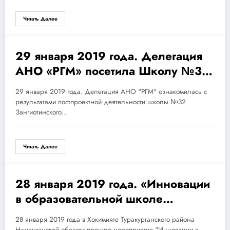
общественных и некоммерческих
организаций Узбекистана и России:
Читать Далее
опыт и перспектива».
29 января 2019 года. Делегация
29.01.2019
АНО «РГМ» посетила Школу №32
Зангиотинского района участника
29 января 2019 года. Делегация АНО "РГМ" ознакомилась с
проекта.
результатами постпроектной деятельности школы №32
Зангиотинского…
Читать Далее
28 января 2019 года. «Инновации
28.01.2019
в образовательной школе
Туракурганского района
28 января 2019 года в Хокимияте Туракурганского района
Наманганской области прошло
Наманганской области прошло мероприятие "Инновации в