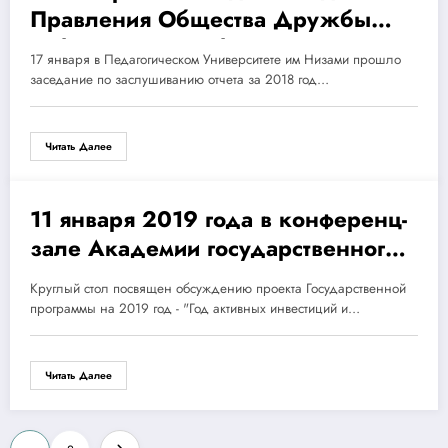
Правления Общества Дружбы
Узбекистан-Азербайджан.
17 января в Педагогическом Университете им Низами прошло
заседание по заслушиванию отчета за 2018 год…
Читать Далее
11 января 2019 года в конференц-
11.01.2019
зале Академии государственного
управления при Президенте
Круглый стол посвящен обсуждению проекта Государственной
Республики Узбекистан прошел
программы на 2019 год - "Год активных инвестиций и…
Круглый стол
Читать Далее
Пагинация