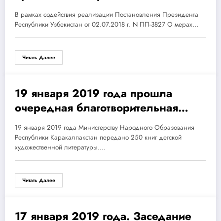
психология»
В рамках содействия реализации Постановления Президента
Республики Узбекистан от 02.07.2018 г. N ПП-3827 О мерах…
Читать Далее
19 января 2019 года прошла
19.01.2019
очередная благотворительная
акция АНО «Русская Гуманитарная
19 января 2019 года Министерству Народного Образования
миссия».
Республики Каракалпакстан передано 250 книг детской
художественной литературы.…
Читать Далее
17 января 2019 года. Заседание
17.01.2019