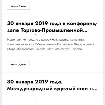
Читать Далее
30 января 2019 года в конференц-
30.01.2019
зале Торгово-Промышленной
Палаты Узбекистана прошел
Мероприятие прошло в рамках межправительственных
Международный круглый стол на
соглашений между Узбекистаном и Российской Федерацией в
тему: «Современные тенденции
сфере образовательно-гуманитарного сотрудничества,…
гуманитарного сотрудничества
общественных и некоммерческих
Читать Далее
организаций Узбекистана и России:
опыт и перспектива».
30 января 2019 года.
30.01.2019
Международный круглый стол на
тему: «Современные тенденции
…
гуманитарного сотрудничества