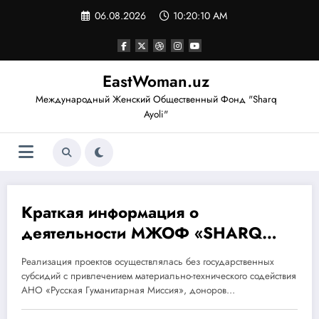
Перейти
06.08.2026
10:20:10 AM
к
содержимому
EastWoman.uz
Международный Женский Общественный Фонд "Sharq
Ayoli"
Краткая информация о
30.01.2019
деятельности МЖОФ «SHARQ
AYOLI» за 2017-2018 годы
Реализация проектов осуществлялась без государственных
субсидий с привлечением материально-технического содействия
АНО «Русская Гуманитарная Миссия», доноров…