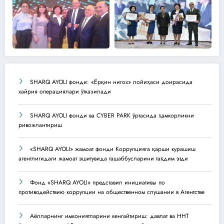
SHARQ AYOLI фонди: «Ёрқин нигох» лойиҳаси доирасида
хайрия операциялари ўтказилади
SHARQ AYOLI фонди ва CYBER PARK ўртасида ҳамкорликни
ривожлантириш
«SHARQ AYOLI» жамоат фонди Коррупцияга қарши курашиш
агентлигидаги жамоат эшитувида ташаббусларини тақдим этди
Фонд «SHARQ AYOLI» представил инициативы по
противодействию коррупции на общественном слушании в Агентстве
Аёлларнинг имкониятларини кенгайтириш: давлат ва ННТ