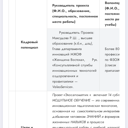
Волонтеры
Руководитель проекта
(Ф.И.О.,
(Ф.И.О., образование,
постоянное
специальность, постоянное
место работы
место работы)
учебы)
Руководитель Проекта:
Максудова Р.Ш. , высшее
Кадровый
образование
(к.б.н., доц),
потенциал
Глава департамента
Более 80
инноваций МЖОФ
профессионал
«Женщина Востока», Рук.
по ФЗОЖ
«Консультативной службы
(список
инновационных технологий
прилагается)
оздоровления и
профилактики —
ValeoService
».
Проект
«Экосаломатлик «
включает 14 суб-проект
МОДУЛЬНОЕ ОБУЧЕНИЕ —
это современная
инновационная педагогическая технология,
основанная на самостоятельном интерактивном
добывании человеком ЗНАНИЙ и формирования
жизненных НАВЫКОВ в процессе
Цели и
индивидуальной работы с учебной, научной,