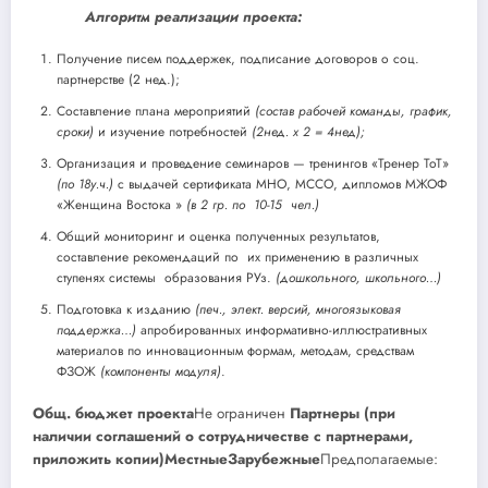
Алгоритм реализации проекта:
Получение писем поддержек, подписание договоров о соц.
партнерстве (2 нед.);
Составление плана мероприятий
(состав рабочей
команды, график,
сроки)
и изучение потребностей
(2нед. х 2 = 4нед);
Организация и проведение семинаров — тренингов «Тренер ТоТ»
(по 18у.ч.)
с выдачей сертификата МНО, МССО, дипломов МЖОФ
«Женщина Востока »
(в 2 гр. по 10-15 чел.)
Общий мониторинг и оценка полученных результатов,
составление рекомендаций по их применению в различных
ступенях системы образования РУз.
(дошкольного, школьного…)
Подготовка к изданию
(печ., элект. версий, многоязыковая
поддержка…)
апробированных информативно-иллюстративных
материалов по инновационным формам, методам, средствам
ФЗОЖ
(компоненты модуля)
.
Общ. бюджет проекта
Не ограничен
Партнеры (при
наличии соглашений о сотрудничестве с партнерами,
приложить копии)
Местные
Зарубежные
Предполагаемые: