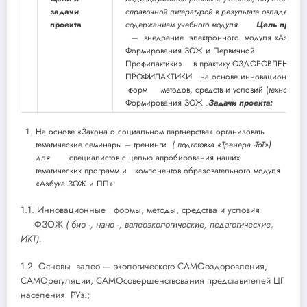
задачи
справочной литературой в результате овладения
проекта
содержанием учебного модуля.
Цель проек
— внедрение электронного модуля «Азбука
Формирования ЗОЖ и Первичной
Профилактики» в практику ОЗДОРОВЛЕНИЯ и
ПРОФИЛАКТИКИ на основе инновационных
форм
методов, средств и условий (
технологии
Формирования ЗОЖ .
Задачи проекта:
На основе «Закона о социальном партнерстве» организовать
тематические семинары – тренинги
( подготовка «Тренера -ТоТ»)
для
специалистов с целью апробирования наших
тематических программ и компонентов образовательного модуля
«Азбука ЗОЖ и ПП»:
1.1. Инновационные
формы, методы, средства и условия
ФЗОЖ
( био -, нано -, валеоэкологические, педагогические,
ИКТ).
1.2. Основы валео — экологического САМОоздоровления,
САМОрегуляции, САМОсовершенствования представителей ЦГ
населения РУз.;