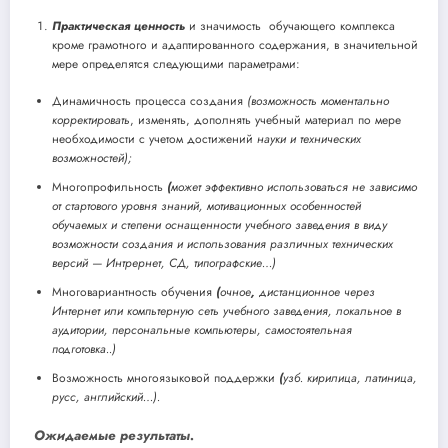
Практическая ценность
и значимость обучающего комплекса
кроме грамотного и адаптированного содержания, в значительной
мере определятся следующими параметрами:
Динамичность процесса создания
(возможность моментально
корректировать
, изменять, дополнять учебный материал по мере
необходимости с учетом достижений
науки и технических
возможностей);
Многопрофильность
(
может эффективно использоваться не зависимо
от стартового уровня знаний, мотивационных особенностей
обучаемых и степени оснащенности учебного заведения в виду
возможности создания и использования
различных технических
версий — Интрернет, СД, типографские…)
Многовариантность обучения
(
очное
,
дистанционное через
Интернет или компьтерную сеть учебного заведения, локальное в
аудитории, персональные компьютеры, самостоятельная
подготовка..)
Возможность многоязыковой поддержки
(
узб. кирилица, латиница,
русс, английский…).
Ожидаемые результаты.