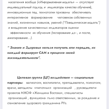
населения вообще
(«Информативная модель»
—
отсутствует
индивидуальный подход и индикаторы качества обучения
),
инновационные пед. технологии призваны обеспечивать
интерактивное формирование человеком собственных
знаний, жизненных навыков, умений
(“Поведенческая модель”)
и внедрение качественных индикаторов оценки
эффективности их обучения
(тестирование до -, и после,
анкетирование…).
“ Знание и Здоровье нельзя получить или передать, их
каждый формирует САМ в процессе своей
жизнедеятельности”.
Целевая группа (ЦГ) воздействия —
социальные
партнеры
: валеологи, воспитатели, преподаватели, психологи,
врачи, методисты «пилотных» организаций
,
руководители
проектов МЖОФ «Женщина Востока», специалисты
организаций , функциона- льно ответственных, за рождение и
становление здорового гражданина РУз.