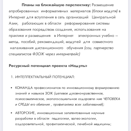
Планы на ближайшую перспективу:
Размещение
апробированных информативных материалов
(блоки модуля)
в
Интернет для вступления в сеть организаций Центральной
Азии, работающих в области реформирования системы
образования посредством создания, использования на
практике и размещения в Интернет электронных учебно –
метод. пособий, рекомендаций, модулей для совместного
налаживания дистанционного обучения
(соц. партнерство
специалистов ФЗОЖ через интернетфейс)
Ресурсный потенциал проекта «Модуль»
ИНТЕЛЛЕКТУАЛЬНЫЙ ПОТЕНЦИАЛ:
КОМАНДА профессионалов по инновационному формированию
знаний и навыков ЗОЖ
(целевое духовно-нравственное,
психосоматическое, эколого-социальное оздоровле- ние ЧЕЛОВЕКА
и СРЕДЫ его обитания , профилактика всех заболеваний);
АВТОРСКИЕ, инновационные запатентованные научные
разработки в области педагогики, валео-экологии,
оздоровительной, профилактической, лечебной медицины;