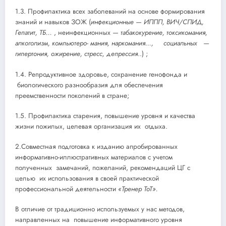
1.3. Профилактика всех заболеваний на основе формирования
знаний и навыков ЗОЖ (
инфекционные — ИППП, ВИЧ/СПИД,
Гепатит, ТБ…
, неинфекционных
— табакокурение, токсикомания,
алкоголизм, компьютеро- мания, наркомания…,
социальных
—
гипертония, ожирение, стресс, депрессия
..) ;
1.4. Репродуктивное здоровье, сохранение генофонда и
биологического разнообразия для обеспечения
преемственности поколений в стране;
1.5. Профилактика старения, повышение уровня и качества
жизни пожилых, целевая организация их отдыха.
2.Совместная подготовка к изданию апробированных
информативно-иллюстративных материалов с учетом
полученных замечаний, пожеланий, рекомендаций ЦГ с
целью их использования в своей практической
профессиональной деятельности
«Тренер ТоТ».
В отличие от традиционно используемых у нас методов,
направленных на повышение информативного уровня