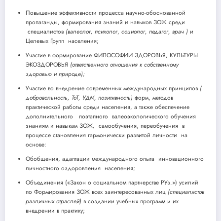
Повышение эффективности процесса научно-обоснованной
пропаганды, формирования знаний и навыков ЗОЖ среди
специалистов
(валеолог, психолог
,
социолог, педагог, врач )
и
Целевых Групп населения;
Участие в формирование ФИЛОСОФИИ ЗДОРОВЬЯ, КУЛЬТУРЫ
ЭКОЗДОРОВЬЯ
(ответственного отношения к собственному
здоровью и природе);
Участие во внедрение современных международных принципов
(
добровольность, ТоТ, УДМ, позитивность)
форм, методов
практической работы среди населения, а также обеспечение
дополнительного поэтапного валеоэкологического обучения
знаниям и навыкам ЗОЖ
,
самообучения, переобучения
в
процессе становления гармонически развитой личности на
основе:
Обобщения, адаптации международного опыта инновационного
личностного оздоровления населения;
Объединения («Закон о социальном партнерстве РУз.») усилий
по Формирования ЗОЖ всех заинтересованных лиц
(специалистов
различных отраслей)
в создании учебных программ и их
внедрении в практику;