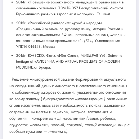
2014г. «Повышение эффективности менеджмента организаций в
современных условиях» ПЭМ № 057 Республиканский Институт
Гармоничного развития взрослых и молодежи. Ташкент.
2015г. «Российский университет дружбы народов».
«Традиционный экзамен по русскому языку, истории России и
основам законодательства РФ концептуальные основы, методы и
технологии подготовки преподавателей.
(72ч.)
Удостоверение
УПК14 014443. Москва
2015г. ЮНЕСКО, Фонд «Ибн Сино», МИЗДРАВ Узб. Scientific
heritage of «AVICENNA AND AKTUAL PROBLEMS OF MODERN
MEDICINE».г Бухара.
Решение многоуровневой задачи формирования актуального
на сегодняшний день личностного и ответственного отношения
к собственному здоровью, жизни,
уважительного отношения
ко всему живому (
биоцентрическое
мировоззрение
)
различных
слоев
населения,
вызывает необходимость поиска, адекватных
современным целям и задачам, методов
воспитания и
обучения конкретных «ЦГ населения»
(семья, ребенок,
подросток, молодежь, зрелый, пожилой, старый человек,и лица с
особыми нуждами — инвалиды).