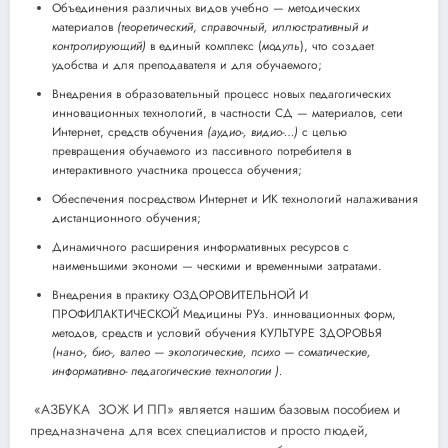
Объединения различных видов учебно — методических
материалов
(теоретический
,
справочный, иллюстративный и
контролирующий)
в единый комплекс (
модуль
), что создает
удобства и для преподавателя и для обучаемого;
Внедрения в образовательный процесс новых педагогических
инновационных технологий, в частности СД — материалов, сети
Интернет, средств обучения
(аудио-, видио-…)
с целью
превращения обучаемого из пассивного потребителя в
интерактивного участника процесса обучения;
Обеспечения посредством Интернет и ИК технологий налаживания
дистанционного обучения;
Динамичного расширения информативных ресурсов с
наименьшими экономи — ческими и временными затратами.
Внедрения в практику ОЗДОРОВИТЕЛЬНОЙ И
ПРОФИЛАКТИЧЕСКОЙ Медицины РУз. инновационных форм,
методов, средств и условий обучения КУЛЬТУРЕ ЗДОРОВЬЯ
(нано-, био-, валео — экологические, психо — соматические,
информативно- педагогические технологии ).
«АЗБУКА ЗОЖ И ПП» является нашим базовым пособием и
предназначена для всех специалистов и просто людей,