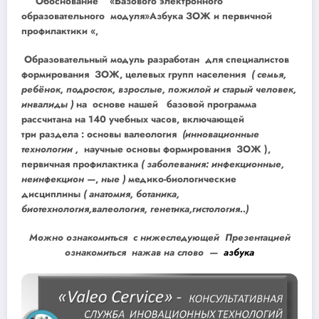
Обоснование «Базового электронного
образовательного модуля»Азбука ЗОЖ и первичной
профилактики «,
Образовательный модуль разработан для специалистов
формирования ЗОЖ, целевых групп населения
( семья,
ребёнок, подросток, взрослые, пожилой и старый человек,
инвалиды )
на
основе нашей базовой программа
рассчитана на 140 учебных часов, включающей
три раздела : основы валеология
(инновационные
технологии ,
научные основы формирования ЗОЖ ),
первичная профилактика
( заболевания: инфекционные,
неинфекцион —
,
ные )
медико-биологические
дисциплины
( анатомия, ботаника,
биотехнология,валеология, генетика,гистология..)
Можно ознакомиться с нижеследующей Презентацией
ознакомиться нажав на слово —
азбука