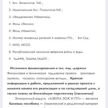
Асс. Валеологов Узб.;
Национальная Асс. Психологов Узб.;
«Экодвижение» Узбекистана;
Фонд «Экосан»;
Фонд «Махалля»;
Институт генофонда растений и животных РУз., Бот Сад;
МНО, МССО;
Республиканский пансионат ветеранов войны и труда.
ТашИУВ, ТАШМА,ТАШПУ…
Источники финансирова-ния и тех. под -держки
Финансовая и техническая поддержка проекта грантовые
проекты, госзаказ, спонсорские вклады…
Краткая
информация о работе, проделанной в рамках проекта с
момента начала его реализации и по сегодняшний день, а
также планы на ближайшую перспективу
(лаконично)
Электронный модуль
«
АЗБУКА ЗОЖ И ПП» — является
базовым пособием —
(тематический и раздаточный материал