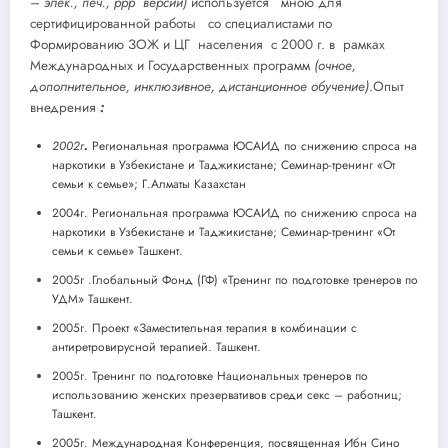
– элек., печ., ррр версии)
используется мною для
сертифицированной работы со специалистами по
Формированию ЗОЖ и ЦГ населения с 2000 г. в рамках
Международных и Государственных программ
(очное,
дополнительное, инклюзивное,
дистанционное обучение)
.Опыт
внедрения
:
2002г
.
Региональная программа ЮСАИД по снижению спроса на
наркотики в Узбекистане и Таджикистане; Семинар-тренинг «От
семьи к семье»; Г.Алматы Казахстан
2004г. Региональная программа ЮСАИД по снижению спроса на
наркотики в Узбекистане и Таджикистане; Семинар-тренинг «От
семьи к семье» Ташкент.
2005г .Глобальный Фонд (ГФ) «Тренинг по подготовке тренеров по
УДМ» Ташкент.
2005г. Проект «Заместительная терапия в комбинации с
антиретровирусной терапией. Ташкент.
2005г. Тренинг по подготовке Национальных тренеров по
использованию женских презервативов среди секс – работниц;
Ташкент.
2005г. Международная Конференция, посвященная Ибн Сино