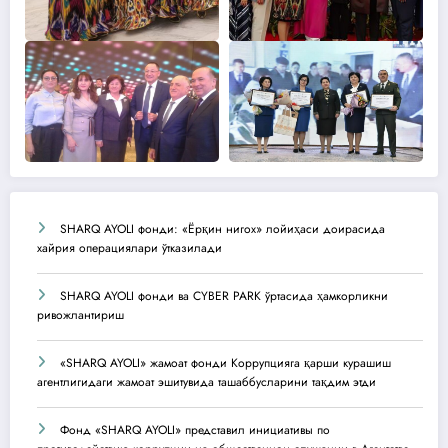
SHARQ AYOLI фонди: «Ёрқин нигох» лойиҳаси доирасида
хайрия операциялари ўтказилади
SHARQ AYOLI фонди ва CYBER PARK ўртасида ҳамкорликни
ривожлантириш
«SHARQ AYOLI» жамоат фонди Коррупцияга қарши курашиш
агентлигидаги жамоат эшитувида ташаббусларини тақдим этди
Фонд «SHARQ AYOLI» представил инициативы по