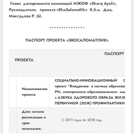
Глава департамента инноваций МЖОФ «Sharq Ayoli»,
Руководитель проекта «EkoSalomatlik» К.б.н. Доц.
Максудова Р. Ш.
***************
ПАСПОРТ ПРОЕКТА «ЭКОСАЛОМАТЛИК»
ПАСПОРТ
ПРОЕКТА
СОЦИАЛЬНО-ИННОВАЦИОННЫЙ
Суб-
проект
“
Внедрение в систему образования
Наименование
РУз. электронного образовательного модуля
проекта
« АЗБУКА ЗДОРОВОГО ОБРАЗА ЖИЗНИ И
ПЕРВИЧНОЙ
(ЗОЖ)
ПРОФИЛАКТИКИ
(ПП)
Дата начала
реализации и
С 2011 года по 2018 год
срок
окончания.