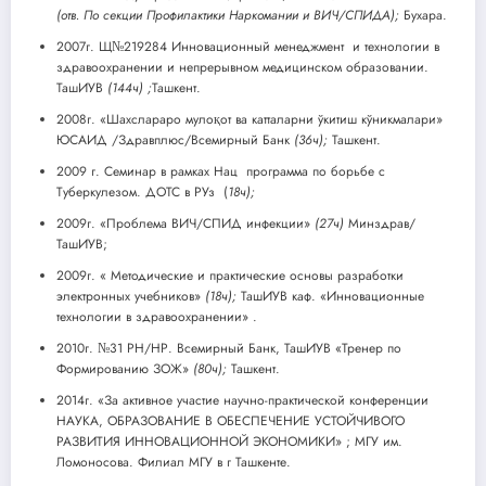
(отв. По секции Профилактики Наркомании и ВИЧ/СПИДА);
Бухара.
2007г. Щ№219284 Инновационный менеджмент и технологии в
здравоохранении и непрерывном медицинском образовании.
ТашИУВ
(144ч) ;
Ташкент.
2008г. «Шахслараро мулоқот ва катталарни ўкитиш кўникмалари»
ЮСАИД /Здравплюс/Всемирный Банк
(36ч);
Ташкент.
2009 г. Семинар в рамках Нац программа по борьбе с
Туберкулезом. ДОТС в РУз (
18ч);
2009г. «Проблема ВИЧ/СПИД инфекции»
(27ч)
Минздрав/
ТашИУВ;
2009г. « Методические и практические основы разработки
электронных учебников»
(18ч);
ТашИУВ каф. «Инновационные
технологии в здравоохранении» .
2010г. №31 РН/НР. Всемирный Банк, ТашИУВ «Тренер по
Формированию ЗОЖ»
(80ч);
Ташкент.
2014г. «За активное участие научно-практической конференции
НАУКА, ОБРАЗОВАНИЕ В ОБЕСПЕЧЕНИЕ УСТОЙЧИВОГО
РАЗВИТИЯ ИННОВАЦИОННОЙ ЭКОНОМИКИ» ; МГУ им.
Ломоносова. Филиал МГУ в г Ташкенте.