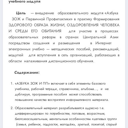
учебного модуля
Цель
— внедрение образовательного модуля «Азбука
ЗОЖ и Первичной Профилактики» в практику Формирования
ЗДОРОВОГО ОБРАЗА ЖИЗНИ, ОЗДОРОВЛЕНИЯ ЧЕЛОВЕКА
И СРЕДЫ ЕГО ОБИТАНИЯ для участие в процессах
образовательных реформ в странах Центральной Азии
посредством создания и размещения в Интернет
электронных учебно — методических пособий, рекомендаций,
модулей для вступления в сеть организаций, работающих в
области налаживания дистанционного обучения.
Содержание
:
«АЗБУКА ЗОЖ И ПП» включает в себя элементы базового
учебника, рабочей тетради, справочника, альбома…, и не
дублируя, программные пособия может способствовать
повышению качества восприятия информативного материала.
Образовательный материал разрабатывается адресно т.е.
дифференцирован по
потребностям, половым, возрастным,
биопсихосоциальным, ментальным
особенностям «целевых групп
»
(семья, ребенок, подросток, молодёжь, зрелый, пожилой, старый