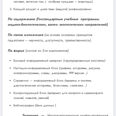
человек, включая лиц с особыми нуждами — инвалиды).
Каждый раздел и даже темы (
модули
) унифицированы
:
По содержанию (Госстандартные учебные
программы
медико-биологических, валео -экологических направлений)
По стилю изложения
(на основе основных принципов
педагогики – научность, доступность, преемственность).
По форме
(состоят из 5-ти компонентов)
Базовый информативный материал
(структурированные конспекты)
Наглядно-информативный блок (
графики, алгоритмы, рисунки,
электроннограммы, схемы, диаграммы, РРР версии…)
Справочно — информативный блок
(термины и понятия,
диагностические алгоритмы, блок-схемы, статистика…)
Контролирующий блок
(материал для контроля и самоконтроля
знаний, навыков, умений)
Библиография
(банк данных )
.
Значение —
Многокомпонентная унифицированная