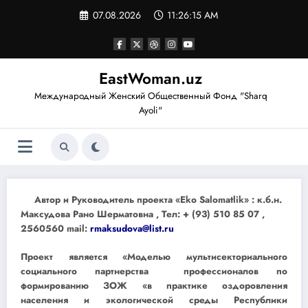
Перейти
07.08.2026
11:26:16 AM
к
содержимому
EastWoman.uz
Международный Женский Общественный Фонд "Sharq
Ayoli"
Автор и Руководитель проекта «Eko Salomatlik» : к.б.н.
Максудова Рано Шерматовна , Тел: + (93) 510 85 07 ,
2560560 mail:
rmaksudova@list.ru
Проект является «Моделью мультисекториального
социального партнерства профессионалов по
формированию ЗОЖ «в практике оздоровления
населения и экологической среды Республики