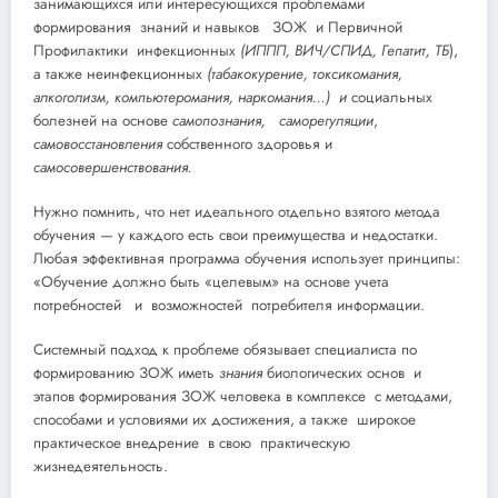
занимающихся или интересующихся проблемами
формирования знаний и навыков ЗОЖ и Первичной
Профилактики инфекционных
(ИППП, ВИЧ/СПИД, Гепатит, ТБ
),
а также неинфекционных
(табакокурение, токсикомания,
алкоголизм, компьютеромания, наркомания…) и
социальных
болезней на основе
самопознания, саморегуляции
,
самовосстановления
собственного здоровья и
самосовершенствования.
Нужно помнить, что нет идеального отдельно взятого метода
обучения — у каждого есть свои преимущества и недостатки.
Любая эффективная программа обучения использует принципы:
«Обучение должно быть «целевым» на основе учета
потребностей и возможностей потребителя информации.
Системный подход к проблеме обязывает специалиста по
формированию ЗОЖ иметь
знания
биологических основ и
этапов формирования ЗОЖ человека в комплексе с методами,
способами и условиями их достижения, а также широкое
практическое внедрение в свою практическую
жизнедеятельность.