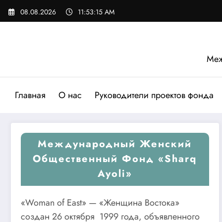
Перейти
08.08.2026
11:53:16 AM
к
содержимому
Меж
Главная
О нас
Руководители проектов фонда
Международный Женский
Общественный Фонд «Sharq
Ayoli»
«Woman of East» — «Женщина Востока»
создан 26 октября 1999 года, объявленного