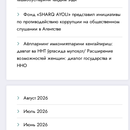
Фонд «SHARQ AYOLI» представил инициативы
по противодействию коррупции на общественном
слушании в Агентстве
Аёлларнинг имкониятларини кенгайтириш:
давлат ва ННТ ўртасида мулоқот/ Расширение
возможностей женщин: диалог государства и
ННО
Август 2026
Июль 2026
Июнь 2026