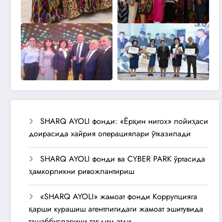
SHARQ AYOLI фонди: «Ёрқин нигох» лойиҳаси
доирасида хайрия операциялари ўтказилади
SHARQ AYOLI фонди ва CYBER PARK ўртасида
ҳамкорликни ривожлантириш
«SHARQ AYOLI» жамоат фонди Коррупцияга
қарши курашиш агентлигидаги жамоат эшитувида
ташаббусларини тақдим этди