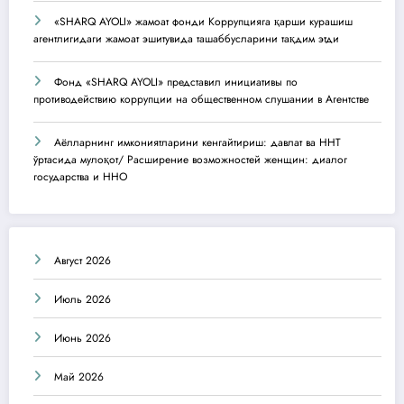
«SHARQ AYOLI» жамоат фонди Коррупцияга қарши курашиш
агентлигидаги жамоат эшитувида ташаббусларини тақдим этди
Фонд «SHARQ AYOLI» представил инициативы по
противодействию коррупции на общественном слушании в Агентстве
Аёлларнинг имкониятларини кенгайтириш: давлат ва ННТ
ўртасида мулоқот/ Расширение возможностей женщин: диалог
государства и ННО
Август 2026
Июль 2026
Июнь 2026
Май 2026