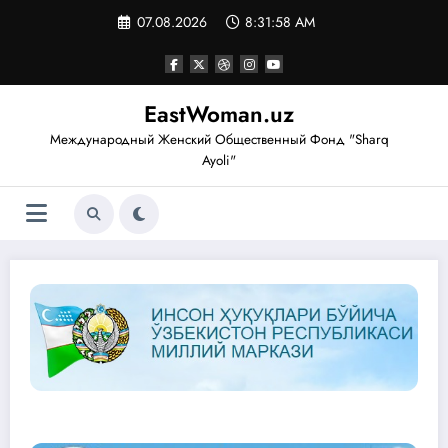
Перейти
07.08.2026
8:31:59 AM
к
содержимому
EastWoman.uz
Международный Женский Общественный Фонд "Sharq
Ayoli"