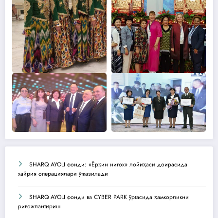
SHARQ AYOLI фонди: «Ёрқин нигох» лойиҳаси доирасида
хайрия операциялари ўтказилади
SHARQ AYOLI фонди ва CYBER PARK ўртасида ҳамкорликни
ривожлантириш