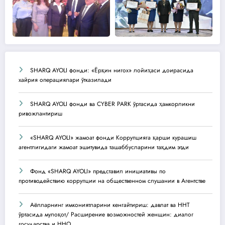
SHARQ AYOLI фонди: «Ёрқин нигох» лойиҳаси доирасида
хайрия операциялари ўтказилади
SHARQ AYOLI фонди ва CYBER PARK ўртасида ҳамкорликни
ривожлантириш
«SHARQ AYOLI» жамоат фонди Коррупцияга қарши курашиш
агентлигидаги жамоат эшитувида ташаббусларини тақдим этди
Фонд «SHARQ AYOLI» представил инициативы по
противодействию коррупции на общественном слушании в Агентстве
Аёлларнинг имкониятларини кенгайтириш: давлат ва ННТ
ўртасида мулоқот/ Расширение возможностей женщин: диалог
государства и ННО