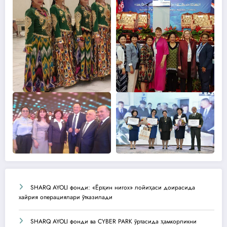
SHARQ AYOLI фонди: «Ёрқин нигох» лойиҳаси доирасида
хайрия операциялари ўтказилади
SHARQ AYOLI фонди ва CYBER PARK ўртасида ҳамкорликни