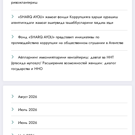
ривожлантириш
«SHARQ AYOLI» жамоат фонди Коррупцияга қарши курашиш
агентлигидаги жамоат эшитувида ташаббусларини тақдим этди
Фонд «SHARQ AYOLI» представил инициативы по
противодействию коррупции на общественном слушании в Агентстве
Аёлларнинг имкониятларини кенгайтириш: давлат ва ННТ
ўртасида мулоқот/ Расширение возможностей женщин: диалог
государства и ННО
Август 2026
Июль 2026
Июнь 2026