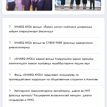
SHARQ AYOLI фонди: «Ёрқин нигох» лойиҳаси доирасида
хайрия операциялари ўтказилади
SHARQ AYOLI фонди ва CYBER PARK ўртасида ҳамкорликни
ривожлантириш
«SHARQ AYOLI» жамоат фонди Коррупцияга қарши курашиш
агентлигидаги жамоат эшитувида ташаббусларини тақдим этди
Фонд «SHARQ AYOLI» представил инициативы по
противодействию коррупции на общественном слушании в Агентстве
Аёлларнинг имкониятларини кенгайтириш: давлат ва ННТ
ўртасида мулоқот/ Расширение возможностей женщин: диалог
государства и ННО