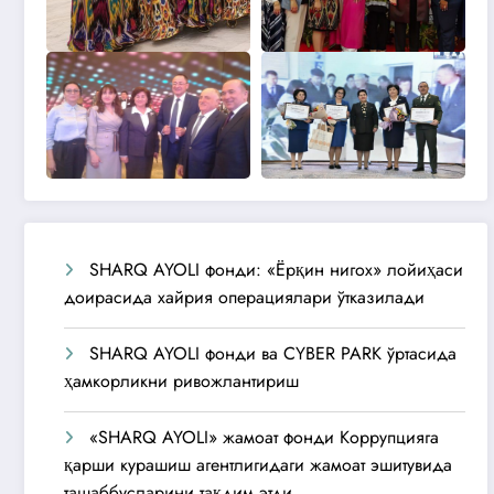
SHARQ AYOLI фонди: «Ёрқин нигох» лойиҳаси
доирасида хайрия операциялари ўтказилади
SHARQ AYOLI фонди ва CYBER PARK ўртасида
ҳамкорликни ривожлантириш
«SHARQ AYOLI» жамоат фонди Коррупцияга
қарши курашиш агентлигидаги жамоат эшитувида
ташаббусларини тақдим этди