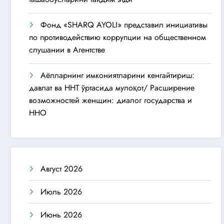
Фонд «SHARQ AYOLI» представил инициативы
по противодействию коррупции на общественном
слушании в Агентстве
Аёлларнинг имкониятларини кенгайтириш:
давлат ва ННТ ўртасида мулоқот/ Расширение
возможностей женщин: диалог государства и
ННО
Август 2026
Июль 2026
Июнь 2026