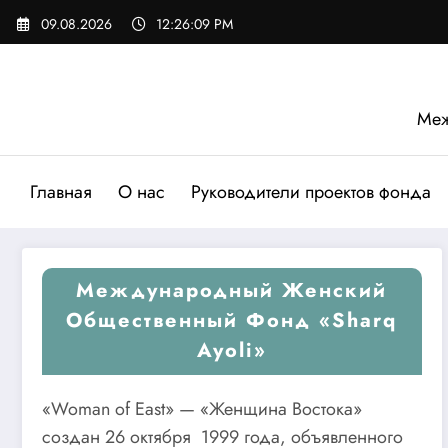
Перейти
09.08.2026
12:26:10 PM
к
содержимому
Меж
Главная
О нас
Руководители проектов фонда
Международный Женский
Общественный Фонд «Sharq
Ayoli»
«Woman of East» — «Женщина Востока»
создан 26 октября 1999 года, объявленного